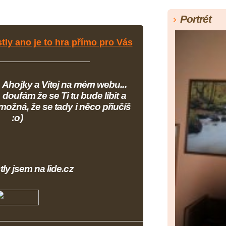
Portrét
stly ano je to hra přímo pro Vás
Ahojky a Vítej na mém webu...
doufám že se Ti tu bude líbit a
možná, že se tady i něco přiučíš
:o)
tly jsem na lide.cz