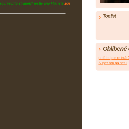
rovi těchto stránek? jestly ano klikněte
zde
Toplist
Oblíbené
potřebujete referár
Super hra po netu