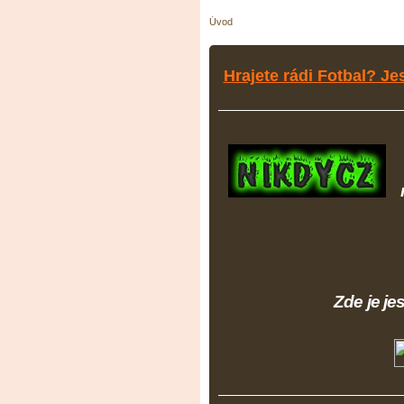
Úvod
Hrajete rádi Fotbal? Je
Zde je jes