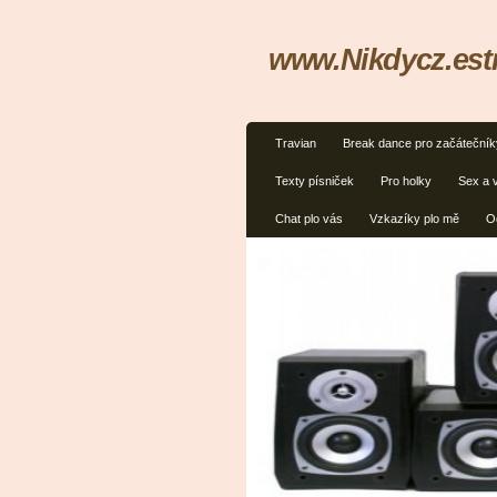
www.Nikdycz.est
Travian
Break dance pro začátečník
Texty písniček
Pro holky
Sex a 
Chat plo vás
Vzkazíky plo mě
O