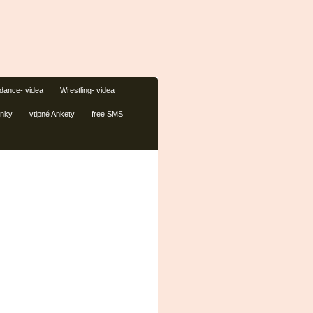
dance- videa
Wrestling- videa
inky
vtipné Ankety
free SMS