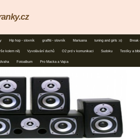
ranky.cz
y
Hip hop - slovník
graffiti - slovník
Mariuana
tuning and girls :o)
Break 
vše kolem něj
Vyvolávání duchů
O2 prd v komunikaci
Sudoku
Testíky a blb
dvaha
Fotoalbum
Pro Macka a Vajca